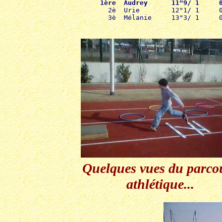
1ère  Audrey      11"9/ 1     

  2è  Urie        12"1/ 1     
  3è  Mélanie     13"3/ 1     
Quelques vues du parco
athlétique...