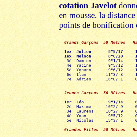
cotation Javelot
donne 
en mousse, la distance 
points de bonification o
 1ex  Julien       8"5/17     1
 1ex  Nelson       8"0/20     

  3è  Damien       9"1/14     
  4è  Yacine       9"5/12     1
  5è  Yohann       9"6/12     1
  6è  Ilan        11"3/ 3     1
  7è  Adrien      16"0/ 1     0
 1er  Léo          9"1/14     

  2è  Maxime      10"2/ 9     
  3è  Laurens     10"2/ 9     0
  4è  Yoan         9"5/12     0