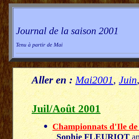
Journal de la saison 2001
Tenu à partir de Mai
Aller en :
Mai2001
,
Juin
Juil/Août 2001
Championnats d'Ile de
Sophie FLEURIOT
am