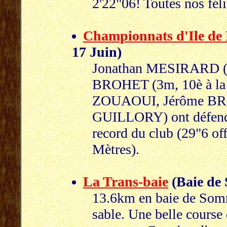
2'22"06! Toutes nos féli
Championnats d'Ile de
17 Juin)
Jonathan MESIRARD (1
BROHET (3m, 10è à la P
ZOUAOUI, Jérôme BRO
GUILLORY) ont défendu 
record du club (29"6 of
Mètres).
La Trans-baie
(Baie de 
13.6km en baie de Somm
sable. Une belle course