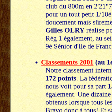
club du 800m en 2'21"70
pour un tout petit 1/10
doucement mais sûrement
Gilles OLRY
réalise p
Rég 1 également, au sein
9è Sénior d'Ile de Franc
Classements 2001
(au 1e
Notre classement interne
172 points
. La fédérati
nous voit pour sa part
1
également. Une dizaine 
obtenus lorsque tous les
Bravo donc à tous! Et s