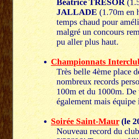
Béatrice TRESOR
(1.5
JALLADE
(1.70m en h
temps chaud pour amélio
malgré un concours rema
pu aller plus haut.
Championnats Interclub
Très belle 4ème place d
nombreux records perso
100m et du 1000m. De t
également mais équipe 
Soirée Saint-Maur
(le 2
Nouveau record du clu