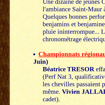
Une dizaine de jeunes C
l'ambiance Saint-Maur à 
Quelques bonnes perfor
benjamins et benjamines
pluie ininterrompue... L
chronométrage électriq
Championnats régiona
Juin)
Béatrice TRESOR
eff
(Perf Nat 3, qualificat
les chevilles passaient 
même.
Vivien JALL
cadet).