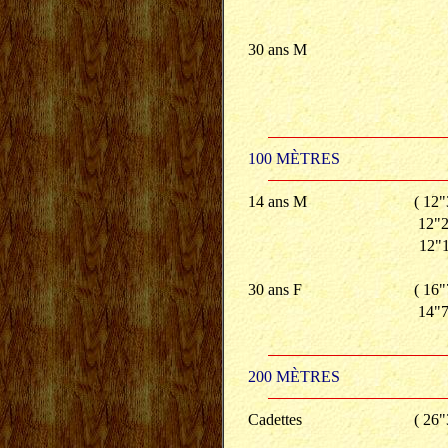
30 ans M
100 MÈTRES
14 ans M
( 12"
12"2
12"1
30 ans F
( 16"
14"7
200 MÈTRES
Cadettes
( 26"