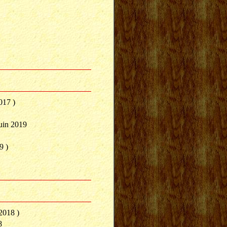
017 )
uin 2019
9 )
2018 )
8