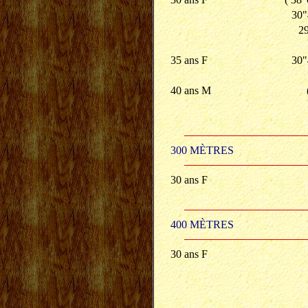
30"
2
35 ans F
30"
40 ans M
300 MÈTRES
30 ans F
400 MÈTRES
30 ans F