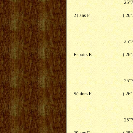
25"7
21 ans F
( 26"
25"7
Espoirs F.
( 26"
25"7
Séniors F.
( 26"
25"7
30 ans F
( 38"