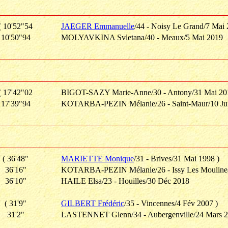
( 10'52"54
JAEGER Emmanuelle
/44 - Noisy Le Grand/7 Mai 
10'50"94
MOLYAVKINA Svletana/40 - Meaux/5 Mai 2019
( 17'42"02
BIGOT-SAZY Marie-Anne/30 - Antony/31 Mai 20
17'39"94
KOTARBA-PEZIN Mélanie/26 - Saint-Maur/10 Jui
( 36'48"
MARIETTE Monique
/31 - Brives/31 Mai 1998 )
36'16"
KOTARBA-PEZIN Mélanie/26 - Issy Les Mouline
36'10"
HAILE Elsa/23 - Houilles/30 Déc 2018
( 31'9"
GILBERT Frédéric
/35 - Vincennes/4 Fév 2007 )
31'2"
LASTENNET Glenn/34 - Aubergenville/24 Mars 