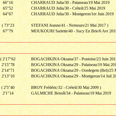
66"16
CHARRAUD Julia/30 - Palaiseau/19 Mai 2019
65"52
CHARRAUD Julia/30 - Créteil/25 Mai 2019
64"67
CHARRAUD Julia/30 - Montgeron/1er Juin 2019
( 73"23
STEFANI Jeanne/41 - Nemours/21 Mai 2017 )
67"79
MOUKOURI Sariette/40 - Sucy En Brie/6 Avr 201
( 2'17"62
BOGACHKINA Oksana/37 - Pontoise/23 Juin 201
2'15"78
BOGACHKINA Oksana/29 - Palaiseau/19 Mai 20
2'14"71
BOGACHKINA Oksana/29 - Oordegem (Bel)/25 
2'13"10
BOGACHKINA Oksana/29 - Montgeron/14 Juil 2
( 2'5"40
BROY Frédéric/32 - Créteil/30 Mai 2009 )
2'1"14
GALMICHE Benoît/34 - Palaiseau/19 Mai 2019