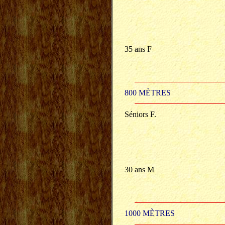
35 ans F
800 MÈTRES
Séniors F.
30 ans M
1000 MÈTRES