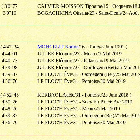
( 3'0"77
CALVIER-MOISSON Tiphaine/15 - Ocquerre/18 Ju
3'0"10
BOGACHKINA Oksana/29 - Saint-Denis/24 Août
( 4'47"34
MONCELLI Karine
/16 - Tours/8 Juin 1991 )
4'44"61
JULIER Éléonore/27 - Meaux/5 Mai 2019
4'40"73
JULIER Éléonore/27 - Palaiseau/19 Mai 2019
4'39"98
JULIER Éléonore/27 - Oordegem (Bel)/25 Mai 20
4'39"87
LE FLOC'H Ève/31 - Oordegem (Bel)/25 Mai 201
4'36"76
LE FLOC'H Ève/31 - Pontoise/30 Mai 2019
( 4'52"45
KERBAOL Adèle/31 - Pontoise/23 Juin 2018 )
4'50"26
LE FLOC'H Ève/31 - Sucy En Brie/6 Avr 2019
4'48"26
LE FLOC'H Ève/31 - Meaux/5 Mai 2019
4'39"87
LE FLOC'H Ève/31 - Oordegem (Bel)/25 Mai 201
4'36"76
LE FLOC'H Ève/31 - Pontoise/30 Mai 2019