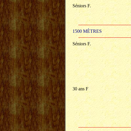
Séniors F.
1500 MÈTRES
Séniors F.
30 ans F