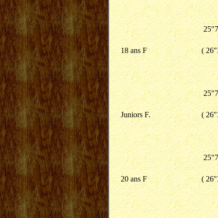
25"7
18 ans F
( 26"
25"7
Juniors F.
( 26"
25"7
20 ans F
( 26"