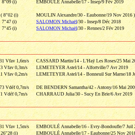
8"09 (i)
EMBOULÉ Annabelle/17 - Insep/9 Fév 2019
( 8"02 (i)
MOULIN Alexandre/30 - Eaubonne/19 Nov 2016 )
7"47 (i)
SALOMON Michaël
/30 - Insep/8 Déc 2018
7"45 (i)
SALOMON Michaël
/30 - Rennes/2 Fév 2019
31 Vfav 1,6m/s
CASSARD Martin/14 - L'Haÿ Les Roses/25 Mai 2
3 Vfav 0,3m/s
LEMETEYER Astel/14 - Alfortville/7 Avr 2019
1 Vfav 0,2m/s
LEMETEYER Astel/14 - Bonneuil Sur Marne/18 J
73 Vdéf 0,7m/s
DE BENDERN Samantha/42 - Antony/16 Mai 200
1 Vdéf 0,7m/s
CHARRAUD Julia/30 - Sucy En Brie/6 Avr 2019
31 Vfav 1,5m/s
EMBOULÉ Annabelle/16 - Evry-Bondoufle/7 Juil 
26"28 (i)
EMBOULÉ Annabelle/17 - Eaubonne/25 Nov 201