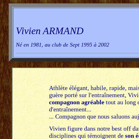
Vivien ARMAND
Né en 1981, au club de Sept 1995 à 2002
Athlète élégant, habile, rapide, mai
guère porté sur l'entraînement, Viv
compagnon agréable
tout au long 
d'entraînement...
... Compagnon que nous saluons auj
Vivien figure dans notre best off 
disciplines qui témoignent de
son é